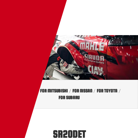
JP
TW
EN
FOR HONDA
/
FOR MITSUBISHI
/
FOR NISSAN
/
FOR TOYOTA
/
FOR SUBARU
SR20DET