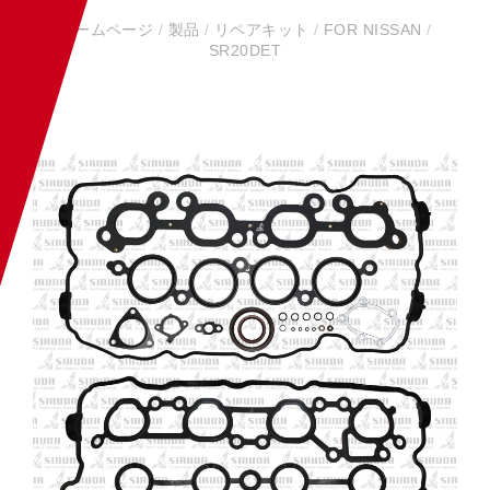
ホームページ
/
製品
/
リペアキット
/
FOR NISSAN
/
SR20DET